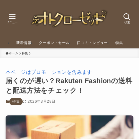
メニュー
検索
新着情報
クーポン・セール
口コミ・レビュー
特集
ホーム
特集
本ページはプロモーションを含みます
届くのが遅い？Rakuten Fashionの送料
と配送方法をチェック！
2026年3月28日
特集