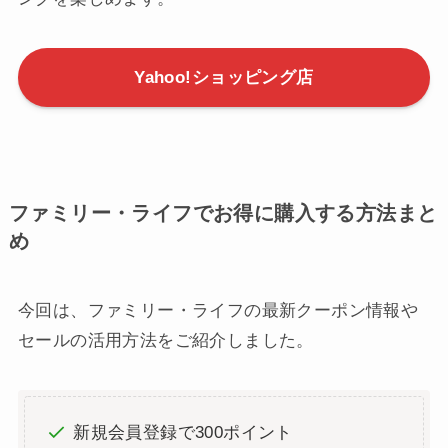
特に、
LYPプレミアム会員やソフトバンク・Y!モバ
イルユーザー
には多くの特典が用意されています。
LYPプレミアムに登録してLINEと連携すれば、
毎日
最大7％のPayPayポイントが還元
されるほか、
会員
限定のクーポンや補償サービス
も充実。
ソフトバンク・Y!モバイルユーザーは
追加料金なし
で会員特典が受けられる
ため、よりお得にショッピ
ングを楽しめます。
Yahoo!ショッピング店