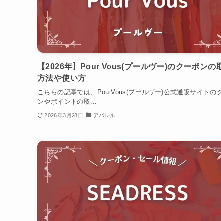
【2026年】Pour Vous(プールヴー)のクーポンの
方法や使い方
こちらの記事では、PourVous(プールヴー)公式通販サイトの
ンやポイントの取...
2026年3月28日
アパレル