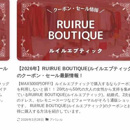
ール
【2026年】RUIRUE BOUTIQUE(ルイルエブティッ
のクーポン・セール最新情報！
ラッグ
【MAX5000円OFF!】ルイルエブティックで購入するならクーポ
イテ
を利用しないと損！！ 20代から50代の大人の女性から支持を集
ム
ているRUIRUE BOUTIQUE(ルイルエブティック)。結婚式、2次
ー』
のドレス。セレモニースーツなどフォーマルがそろう通販ショッ
です。 RUIRUE BOUTIQUE(ルイルエブティック)のクーポンと
得に購入する方法を紹介しています。
2026年3月28日
アパレル