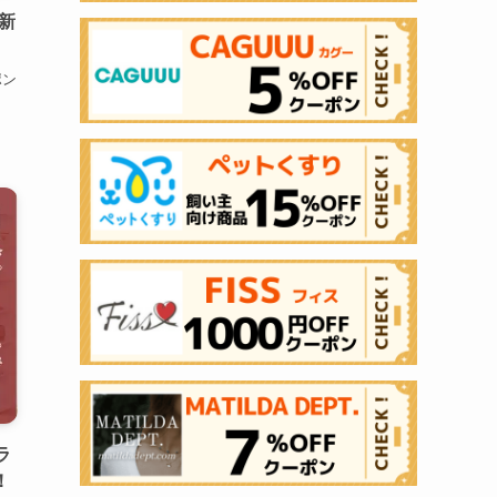
最新
ポン
ラ
！