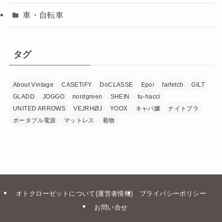
車・自転車
タグ
About Vintage
CASETiFY
DoCLASSE
Epoi
farfetch
GILT
GLADD
JOGGO
nordgreen
SHEIN
tu-hacci
UNITED ARROWS
VEJRHØJ
YOOX
キャバ嬢
ナイトブラ
ポータブル電源
マットレス
着物
オトクローゼットについて(運営者情報)
プライバシーポリシー
お問い合せ