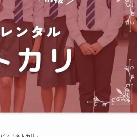
ービス「
ネトカリ
」。