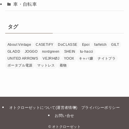
車・自転車
タグ
About Vintage
CASETiFY
DoCLASSE
Epoi
farfetch
GILT
GLADD
JOGGO
nordgreen
SHEIN
tu-hacci
UNITED ARROWS
VEJRHØJ
YOOX
キャバ嬢
ナイトブラ
ポータブル電源
マットレス
着物
オトクローゼットについて(運営者情報)
プライバシーポリシー
お問い合せ
©
オトクローゼット