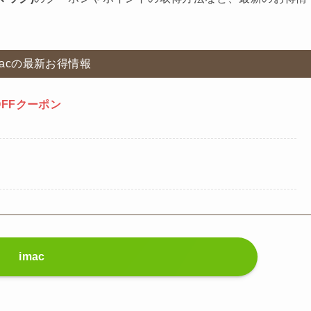
macの最新お得情報
OFFクーポン
imac