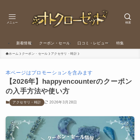
メニュー
検索
新着情報
クーポン・セール
口コミ・レビュー
特集
ホーム
クーポン・セール
アクセサリ・時計
本ページはプロモーションを含みます
【2026年】happyencounterのクーポン
の入手方法や使い方
2026年3月28日
アクセサリ・時計