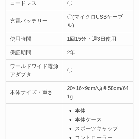
コードレス
〇
〇(マイクロUSBケーブ
充電バッテリー
ル)
使用時間
1回15分・週3日使用
保証期間
2年
ワールドワイド電源
〇
アダプタ
20×16×9cm/頭囲58cm/64
本体サイズ・重さ
1g
本体
本体ケース
スポーツキャップ
コントローラー