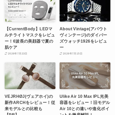
【CurrentBody】LEDマ
About Vintage(アバウト
ルチライトマスクをレビュ
ヴィンテージ)のダイバー
ー！6波長の美顔器で夏の
ズウォッチ1926をレビュ
肌ケア
ー
2026年7月23日
2026年7月15日
VEJRHØJ(ヴェアホイ)の
Ulike Air 10 Max IPL光美
新作ARCHをレビュー！従
容器をレビュー！旧モデル
来モデルとの比較も
Air 10との違いや進化ポイ
【PR】
ントを徹底解説！