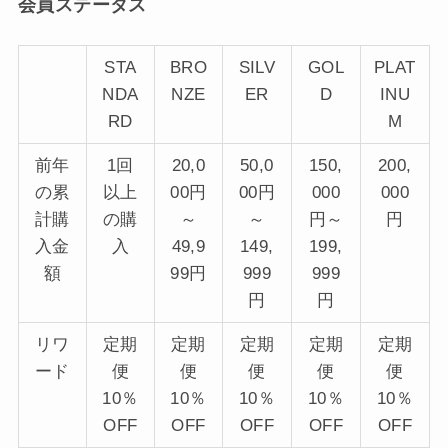
会員ステータス
STA
BRO
SILV
GOL
PLAT
NDA
NZE
ER
D
INU
RD
M
前年
1回
20,0
50,0
150,
200,
の累
以上
00円
00円
000
000
計購
の購
～
～
円～
円
入金
入
49,9
149,
199,
額
99円
999
999
円
円
リワ
定期
定期
定期
定期
定期
ード
便
便
便
便
便
10％
10％
10％
10％
10％
OFF
OFF
OFF
OFF
OFF