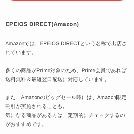
LYPプレミアムに登録してLINEと連携すれば、
毎日
最大7％のPayPayポイントが還元
されるほか、
会員
限定のクーポンや補償サービス
も充実。
ソフトバンク・Y!モバイルユーザーは
追加料金なし
で会員特典が受けられる
ため、よりお得にショッピ
ングを楽しめます。
Yahoo!ショッピング店
EPEIOS DIRECT(Amazon)
Amazonでは、EPEIOS DIRECTという名称で出店さ
れています。