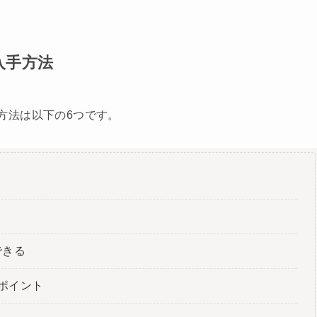
の入手方法
手方法は以下の6つです。
できる
でポイント