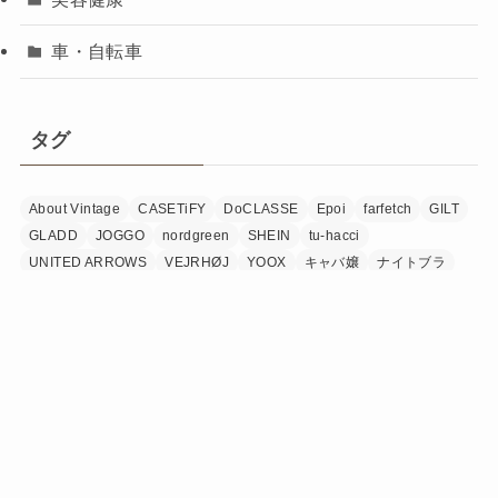
車・自転車
タグ
About Vintage
CASETiFY
DoCLASSE
Epoi
farfetch
GILT
GLADD
JOGGO
nordgreen
SHEIN
tu-hacci
UNITED ARROWS
VEJRHØJ
YOOX
キャバ嬢
ナイトブラ
ポータブル電源
マットレス
着物
オトクローゼットについて(運営者情報)
プライバシーポリシー
お問い合せ